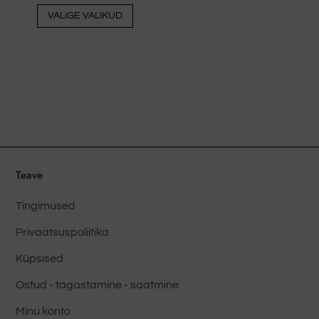
Sellel
VALIGE VALIKUD
tootel
on
mitu
varianti.
Valikud
saab
valida
toote
lehel
Teave
Tingimused
Privaatsuspoliitika
Küpsised
Ostud - tagastamine - saatmine
Minu konto