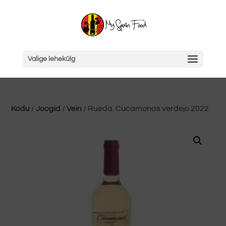
Valige lehekülg
Kodu
/
Joogid
/
Vein
/ Rueda. Cucamonas verdejo 2022