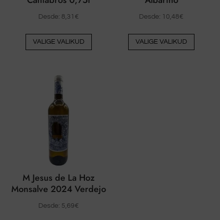
Desde:
8,31
€
Desde:
10,48
€
Sellel
Sellel
VALIGE VALIKUD
VALIGE VALIKUD
tootel
tootel
on
on
mitu
mitu
varianti.
varianti
Valikud
Valikud
saab
saab
valida
valida
toote
toote
lehel
lehel
M Jesus de La Hoz
Monsalve 2024 Verdejo
Desde:
5,69
€