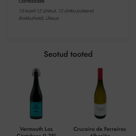
Cantidades
10 kasti 12 ühikut, 12 ühiku pakend
(kokkuhoid), Üksus
Seotud tooted
Vermouth Los
Cruceiro de Ferreiros
Cántabros 0,75l
Albariño