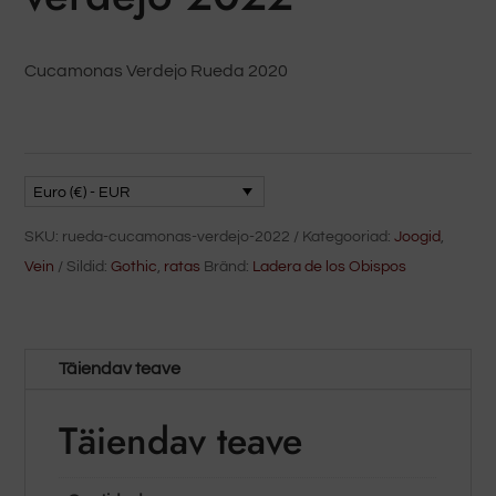
Cucamonas Verdejo Rueda 2020
Euro (€) - EUR
SKU:
rueda-cucamonas-verdejo-2022
Kategooriad:
Joogid
,
Vein
Sildid:
Gothic
,
ratas
Bränd:
Ladera de los Obispos
Täiendav teave
Täiendav teave