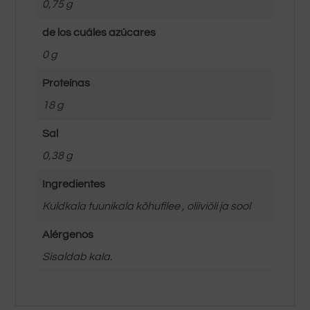
0,75 g
de los cuáles azúcares
0 g
Proteínas
18 g
Sal
0,38 g
Ingredientes
Kuldkala tuunikala kõhufilee , oliiviõli ja sool
Alérgenos
Sisaldab kala.