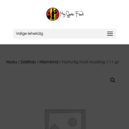
Valige lehekülg
Kodu
/
Säilitab
/
Klambrid
/ Naturlig hvid musling 111 gr