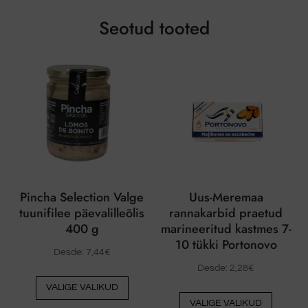
Seotud tooted
Pincha Selection Valge
Uus-Meremaa
tuunifilee päevalilleõlis
rannakarbid praetud
400 g
marineeritud kastmes 7-
10 tükki Portonovo
Desde:
7,44
€
Desde:
2,28
€
Sellel
VALIGE VALIKUD
Sellel
tootel
VALIGE VALIKUD