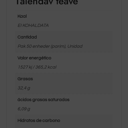
Täiendav teave
Kaal
EI KOHALDATA
Cantidad
Pak 50 enheder (parim), Unidad
Valor energético
1527 kj / 365,2 kcal
Grasas
32,4 g
ácidos grasas saturados
6,09 g
Hidratos de carbono