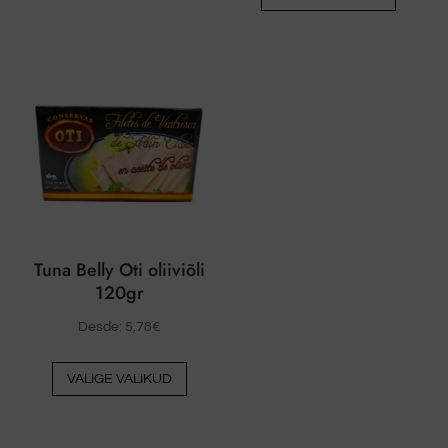
tootel
on
on
mitu
mitu
varianti.
varianti
Valikud
Valikud
saab
saab
valida
valida
toote
toote
lehel
lehel
Tuna Belly Oti oliiviõli
120gr
Desde:
5,78
€
Sellel
VALIGE VALIKUD
tootel
on
mitu