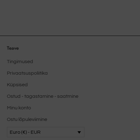
varianti.
Valikud
saab
valida
toote
lehel
Teave
Tingimused
Privaatsuspoliitika
Küpsised
Ostud - tagastamine - saatmine
Minu konto
Ostu lõpuleviimine
Euro (€) - EUR