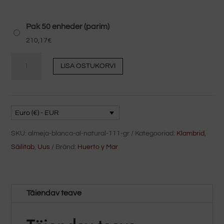
Pak 50 enheder (parim)
210,17
€
Naturlig
LISA OSTUKORVI
hvid
musling
111
gr
Euro (€) - EUR
kogus
SKU:
almeja-blanca-al-natural-111-gr
Kategooriad:
Klambrid
,
Säilitab
,
Uus
Bränd:
Huerto y Mar
Täiendav teave