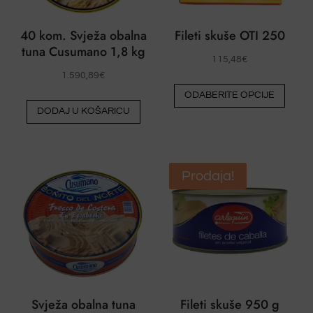
40 kom. Svježa obalna
Fileti skuše OTI 250
tuna Cusumano 1,8 kg
115,48
€
1.590,89
€
Ovaj
ODABERITE OPCIJE
proiz
DODAJ U KOŠARICU
ima
više
varija
Opcij
Prodaja!
se
mog
odabr
na
strani
proiz
Svježa obalna tuna
Fileti skuše 950 g