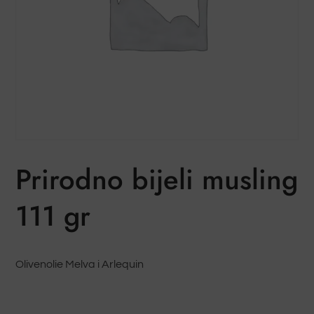
Prirodno bijeli musling
111 gr
Olivenolie Melva i Arlequin