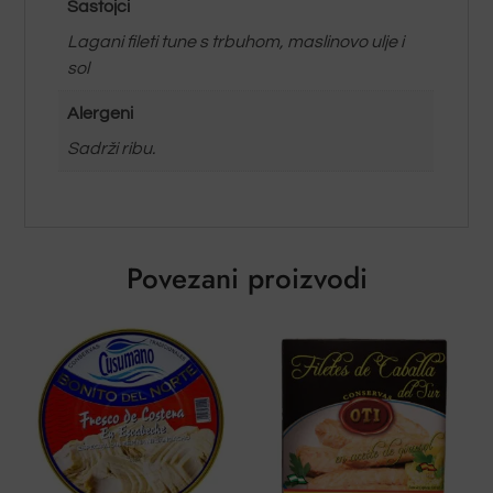
Sastojci
Lagani fileti tune s trbuhom, maslinovo ulje i
sol
Alergeni
Sadrži ribu.
Povezani proizvodi