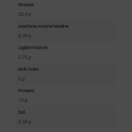
Grasas
32,4 g
zasićene masne kiseline
6,09 g
Ugljični hidrati
0,75 g
sivih čaša
0 g
Proteini
18 g
Sal
0,38 g