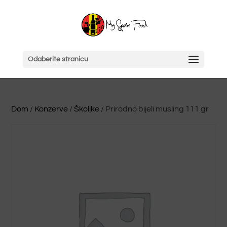
Odaberite stranicu
Dom
/
Konzerve
/
Školjke
/ Prirodno bijeli musling 111 gr