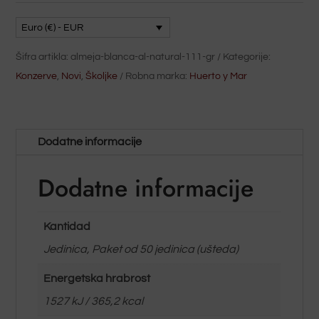
Euro (€) - EUR
Šifra artikla:
almeja-blanca-al-natural-111-gr
Kategorije:
Konzerve
,
Novi
,
Školjke
Robna marka:
Huerto y Mar
Dodatne informacije
Dodatne informacije
Kantidad
Jedinica, Paket od 50 jedinica (ušteda)
Energetska hrabrost
1527 kJ / 365,2 kcal