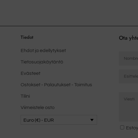
voidaan
valita
tuotesivulla
Tiedot
Ota yht
Ehdot ja edellytykset
Nombre
*
Tietosuojakäytäntö
Correo
Evästeet
electrón
Ostokset - Palautukset - Toimitus
*
Mensaje
Kirjoita
Tilini
*
sähköpost
Viimeistele osto
Euro (€) - EUR
Consent
Estoy
*