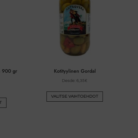
valita
valita
tuotesivulla
tuotesivulla
a 900 gr
Kotityylinen Gordal
Desde:
6,35
€
Tästä
VALITSE VAIHTOEHDOT
Tästä
tuotteesta
T
tuotteesta
on
on
useita
useita
muunnelmia.
muunnelmia.
Vaihtoehdot
Vaihtoehdot