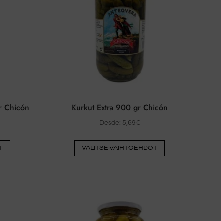
r Chicón
Kurkut Extra 900 gr Chicón
Desde:
5,69
€
Tästä
Tästä
T
VALITSE VAIHTOEHDOT
tuotteesta
tuotteesta
on
on
useita
useita
muunnelmia.
muunnelmia.
Vaihtoehdot
Vaihtoehdot
voidaan
voidaan