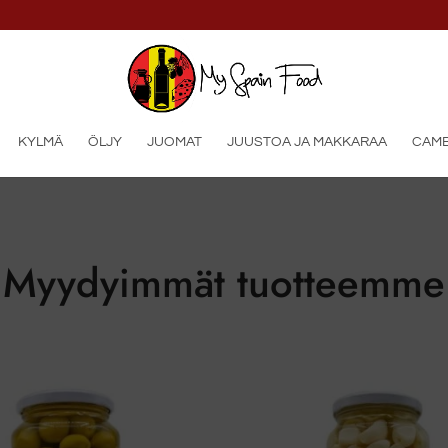
KYLMÄ
ÖLJY
JUOMAT
JUUSTOA JA MAKKARAA
CAMB
Myydyimmät tuotteemme