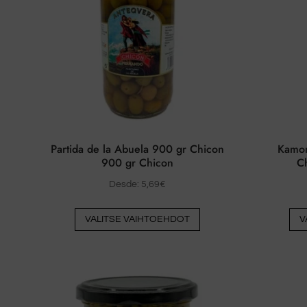
Partida de la Abuela 900 gr Chicon
Kamom
900 gr Chicon
C
Desde:
5,69
€
Tästä
VALITSE VAIHTOEHDOT
V
tuotteesta
on
useita
muunnelmia.
Vaihtoehdot