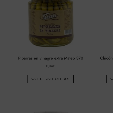
voidaan
valita
tuotesivulla
Piparras en vinagre extra Mateo 370
Chicón 
6,04
€
Tästä
VALITSE VAIHTOEHDOT
V
tuotteesta
on
useita
muunnelmia.
Vaihtoehdot