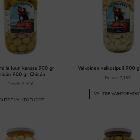
illa luun kanssa 900 gr
Valkoinen valkosipuli 900 g
hicón 900 gr Chicón
Desde:
7,18
€
Desde:
5,69
€
VALITSE VAIHTOEHDO
Tästä
ALITSE VAIHTOEHDOT
tuotteesta
on
useita
muunnelmia.
Vaihtoehdot