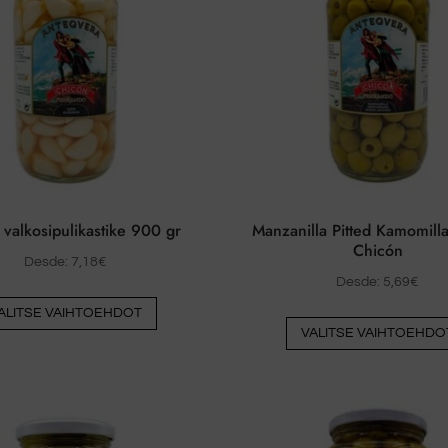
voidaan
valita
tuotesivulla
valkosipulikastike 900 gr
Manzanilla Pitted Kamomill
Chicón
Desde:
7,18
€
Desde:
5,69
€
Tästä
ALITSE VAIHTOEHDOT
tuotteesta
VALITSE VAIHTOEHDO
on
useita
muunnelmia.
Vaihtoehdot