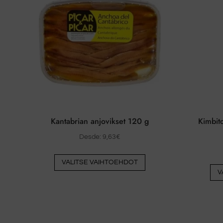
voidaan
valita
tuotesivulla
Kantabrian anjovikset 120 g
Kimbito
Desde:
9,63
€
Tästä
VALITSE VAIHTOEHDOT
tuotteesta
V
on
useita
muunnelmia.
Vaihtoehdot