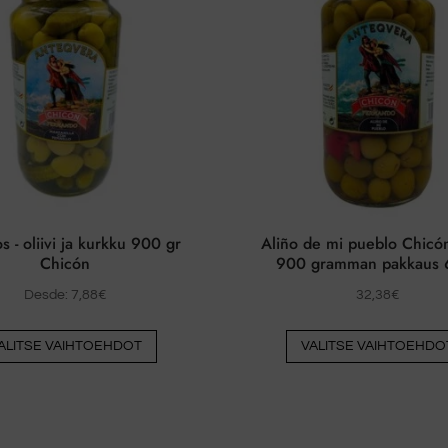
voidaan
valita
tuotesivulla
s - oliivi ja kurkku 900 gr
Aliño de mi pueblo Chicón 
Chicón
900 gramman pakkaus 6
Desde:
7,88
€
32,38
€
Tästä
ALITSE VAIHTOEHDOT
VALITSE VAIHTOEHDO
tuotteesta
on
useita
muunnelmia.