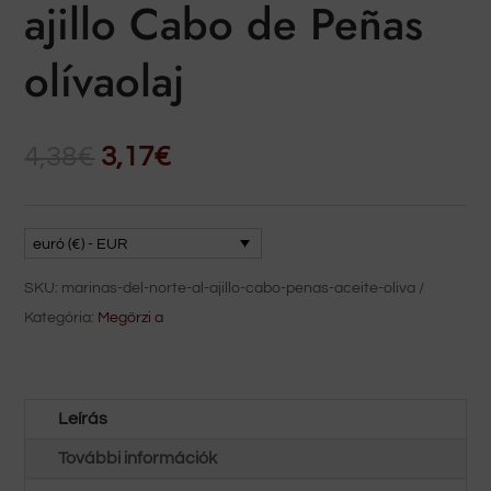
ajillo Cabo de Peñas
olívaolaj
Az
Az
4,38
€
3,17
€
eredeti
aktuális
ár:
ár:
4,38€.
3,17€.
euró (€) - EUR
SKU:
marinas-del-norte-al-ajillo-cabo-penas-aceite-oliva
Kategória:
Megőrzi a
Leírás
További információk