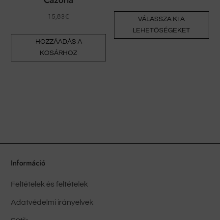
En
15,83
€
VÁLASSZA KI A
a
LEHETŐSÉGEKET
te
HOZZÁADÁS A
tö
KOSÁRHOZ
vál
van
A
vál
a
te
vál
ki
Információ
Feltételek és feltételek
Adatvédelmi irányelvek