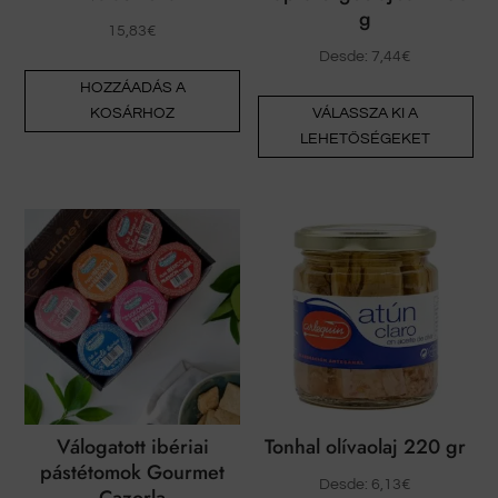
g
15,83
€
Desde:
7,44
€
HOZZÁADÁS A
En
KOSÁRHOZ
VÁLASSZA KI A
a
LEHETŐSÉGEKET
te
tö
vál
van
A
vál
a
te
vál
ki
Válogatott ibériai
Tonhal olívaolaj 220 gr
pástétomok Gourmet
Desde:
6,13
€
Cazorla