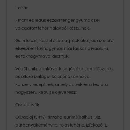
Leírás
Finom és lédús északi tenger gyümölcsei
válogatott fehér halakból készülnek.
Gondosan, kézzel csomagoljuk őket, és az előre
elkészített fokhagymás mártással, olívaolajjal
és fokhagymával díszítjük.
Végül chilipaprikával kísérjük őket, ami fűszeres
és eltérő ízvilágot kölcsönöz ennek a
konzervreceptnek, amely az ízek és a textúra
nagyszerű képviselőjévé teszi.
Összetevők
Olívaolaj (54%), tintahal surimi (halhús, víz,
burgonyakeményítő, tojásfehérje, ízfokozó (E-