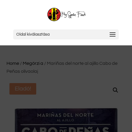
Oldal kiválasztása
Home
/
Megőrzi a
/ Mariñas del norte al ajillo Cabo de
Peñas olívaolaj
Eladó!