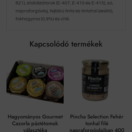
621), stabilizátorok (E-407, E-410 és E-415), só,
napraforgóolaj, fejlábú tinta és tintahal ízesítő),
fokhagyma (0,9%) és chili.
Kapcsolódó termékek
Hagyományos Gourmet
Pincha Selection Fehér
Cazorla pástétomok
tonhal filé
választéka
napraforgóolajban 400