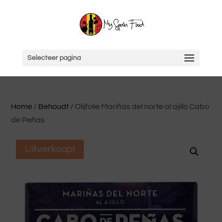
Selecteer pagina
Home
/
Behoudt
/ Olijfolie Mariñas del norte al ajillo Cabo
de Peñas
Uitverkoop!