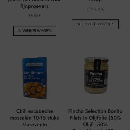
fijnproevers
Uit:
5,78
€
15,83
€
Dit
SELECTEER OPTIES
prod
IN WINKELWAGEN
heeft
meer
varia
De
optie
kunn
op
de
prod
word
geko
Chili escabeche
Pincha Selection Bonito
mosselen 10-15 stuks
Filets in Olijfolie (50%
Marevento
Olijf - 50%