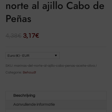
norte al ajillo Cabo de
Peñas
De
De
4,38
€
3,17
€
oorspronkelijke
huidige
prijs
prijs
was:
is:
Euro (€) - EUR
4,38€.
3,17€.
SKU:
marinas-del-norte-al-ajillo-cabo-penas-aceite-oliva
Categorie:
Behoudt
Beschrijving
Aanvullende informatie