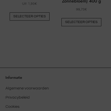
Zonnebloem) 400 g
Uit:
1,93
€
99,73
€
Dit
SELECTEER OPTIES
Dit
product
SELECTEER OPTIES
prod
heeft
heeft
meerdere
meer
varianten.
varia
De
De
opties
optie
kunnen
kunn
op
op
de
de
productpagina
Informatie
prod
worden
Algemene voorwaarden
word
gekozen
geko
Privacybeleid
Cookies