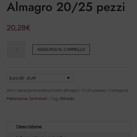
Almagro 20/25 pezzi
20,28
€
Quantità
AGGIUNGI AL CARRELLO
Melanzane
ripiene
Almagro
20/25
Euro (€) - EUR
pezzi
SKU:
berenjena-embuchada-almagro-15-25-piezas
Categorie:
Melanzane
,
Sottaceti
Tag:
Aliñada
Descrizione