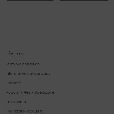
ha
più
varianti.
Le
opzioni
possono
essere
scelte
Informazioni
nella
Termini e condizioni
pagina
del
Informativa sulla privacy
prodotto
I biscotti
Acquisti - Resi - Spedizione
Il mio conto
Finalizzare l’acquisto