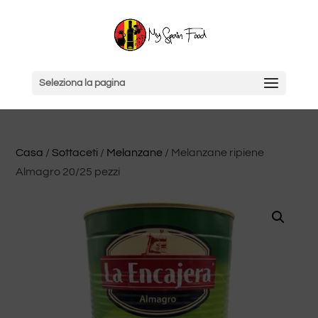
Seleziona la pagina
Casa
/
Sottaceti
/
Melanzane
/ Melanzane ripiene
Almagro 20/25 pezzi