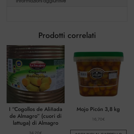
Informazioni aggiuntive
Prodotti correlati
I “Cogollos de Aliñada
Mojo Picón 3,8 kg
de Almagro” (cuori di
16,70
€
lattuga) di Almagro
34,20
€