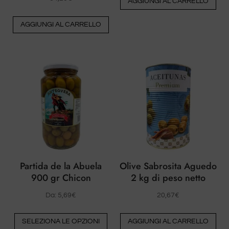
AGGIUNGI AL CARRELLO
AGGIUNGI AL CARRELLO
Partida de la Abuela
Olive Sabrosita Aguedo
900 gr Chicon
2 kg di peso netto
Da:
5,69
€
20,67
€
Questo
SELEZIONA LE OPZIONI
AGGIUNGI AL CARRELLO
prodotto