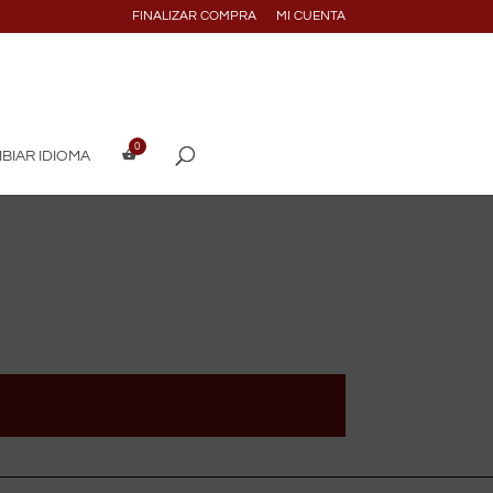
FINALIZAR COMPRA
MI CUENTA
BIAR IDIOMA