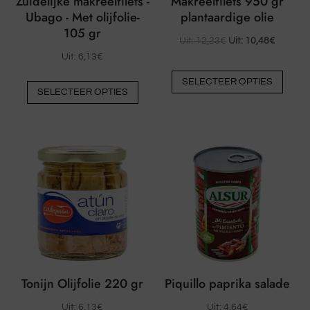
Zuidelijke makreelfilets -
Makreelfilets 950 gr
Ubago - Met olijfolie-
plantaardige olie
105 gr
Uit:
12,23
€
Uit:
10,48
€
Uit:
6,13
€
Dit
Dit
SELECTEER OPTIES
prod
SELECTEER OPTIES
product
heeft
heeft
meer
meerdere
varia
varianten.
De
De
optie
opties
kunn
kunnen
op
op
de
de
prod
productpagina
word
worden
Tonijn Olijfolie 220 gr
Piquillo paprika salade
geko
gekozen
Uit:
6,13
€
Uit:
4,64
€