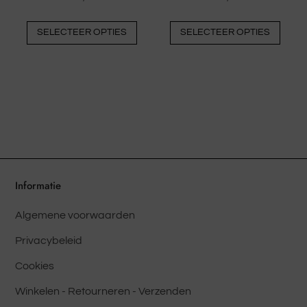
Dit
Dit
SELECTEER OPTIES
SELECTEER OPTIES
product
prod
heeft
heeft
meerdere
meer
varianten.
varia
De
De
opties
optie
kunnen
kunn
op
op
de
de
Informatie
productpagina
prod
Algemene voorwaarden
worden
word
gekozen
geko
Privacybeleid
Cookies
Winkelen - Retourneren - Verzenden