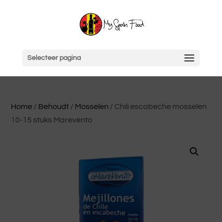
Selecteer pagina
Home
/
Behoudt
/
Mosselen
/ Chili escabeche mosselen
10-15 stuks Marevento