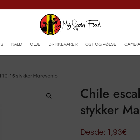
produkter
ES
KALD
OLJE
DRIKKEVARER
OST OG PØLSE
CAMBIA
ll 10-15 stykker Marevento
Chile esca
stykker Ma
Desde:
1,93
€