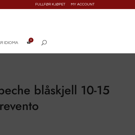
FULLFØR KJØPET
MY ACCOUNT
R IDIOMA
beche blåskjell 10-15
revento