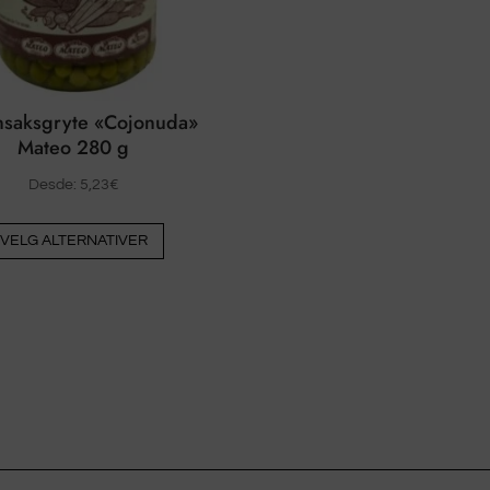
saksgryte «Cojonuda»
Mateo 280 g
Desde:
5,23
€
Dette
VELG ALTERNATIVER
produktet
har
flere
varianter.
Alternativene
kan
velges
på
produktsiden