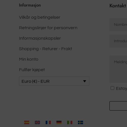
produktsiden
Informasjon
Kontakt
Vilkår og betingelser
Antall
*
Retningslinjer for personvern
Correo
Informasjonskapsler
electrón
Shopping - Returer - Frakt
*
Mensaje
Skriv
Min konto
*
inn
e-
Fullfør kjøpet
post
Euro (€) - EUR
Consent
Estoy
*