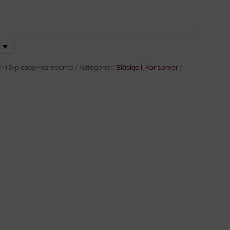
0-15-piezas-marevento
Kategorier:
Blåskjell
,
Konserver