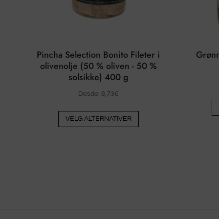
Pincha Selection Bonito Fileter i
Grønn
olivenolje (50 % oliven - 50 %
solsikke) 400 g
Desde:
8,73
€
Dette
VELG ALTERNATIVER
produktet
har
flere
varianter.
Alternativene
kan
velges
på