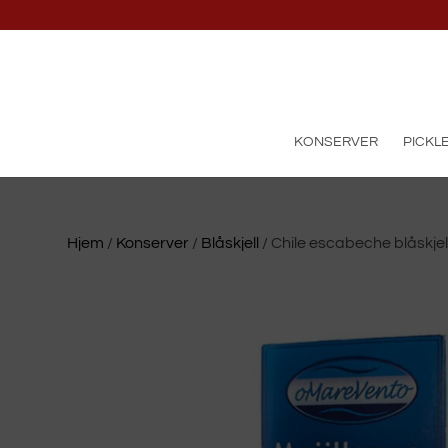
KONSERVER
PICKL
Hjem
/
Konserver
/
Blåskjell
/ Chile escabeche blåskje