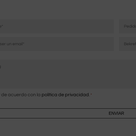
Pedido
ico
Bekreft
e-
post
imiento
 de acuerdo con la
política de privacidad
.
*