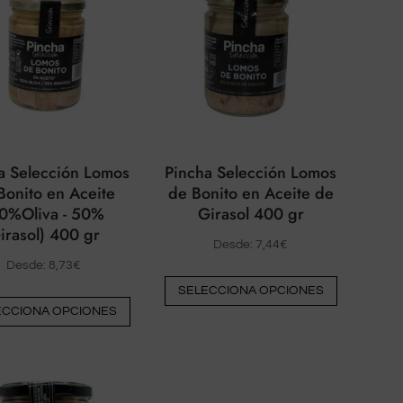
pueden
elegirse
elegirse
en
en
la
la
página
página
del
del
producto
producto
a Selección Lomos
Pincha Selección Lomos
Bonito en Aceite
de Bonito en Aceite de
0%Oliva - 50%
Girasol 400 gr
irasol) 400 gr
Desde:
7,44
€
Desde:
8,73
€
Este
SELECCIONA OPCIONES
Este
producto
ECCIONA OPCIONES
producto
tiene
tiene
múltiples
múltiples
variantes.
variantes.
Las