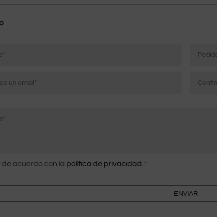
o
Pedido
ico
r
Confirm
correo
co
electrón
imiento
 de acuerdo con la
política de privacidad
.
*