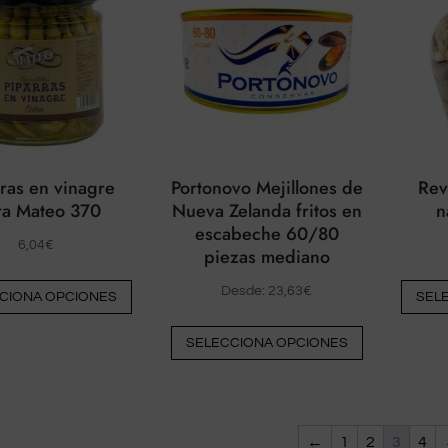
Las
opciones
opciones
pueden
pueden
elegirse
elegirse
en
en
la
la
página
página
del
ras en vinagre
Portonovo Mejillones de
Rev
del
producto
ra Mateo 370
Nueva Zelanda fritos en
n
producto
escabeche 60/80
6,04
€
piezas mediano
Este
Desde:
23,63
€
CIONA OPCIONES
SEL
producto
Este
tiene
SELECCIONA OPCIONES
producto
múltiples
tiene
variantes.
múltiples
Las
variantes.
opciones
←
1
2
3
4