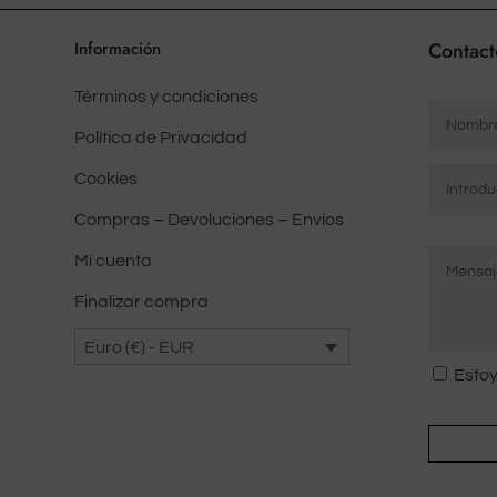
Información
Contact
Términos y condiciones
Nombre
*
Política de Privacidad
Correo
Cookies
electrón
Compras – Devoluciones – Envíos
*
Mensaje
Introduci
correo
Mi cuenta
*
electróni
Finalizar compra
Euro (€) - EUR
Consent
Estoy
*