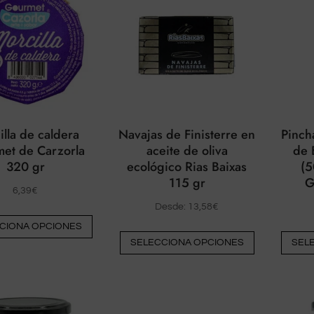
Las
opciones
opciones
pueden
pueden
elegirse
elegirse
en
en
la
la
página
página
del
illa de caldera
Navajas de Finisterre en
Pinch
del
producto
et de Carzorla
aceite de oliva
de 
producto
320 gr
ecológico Rias Baixas
(5
115 gr
G
6,39
€
Desde:
13,58
€
Este
CIONA OPCIONES
Este
producto
SELECCIONA OPCIONES
SEL
producto
tiene
tiene
múltiples
múltiples
variantes.
variantes.
Las