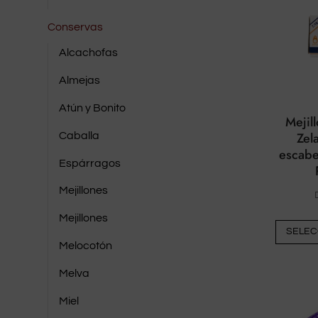
Conservas
Alcachofas
Almejas
Atún y Bonito
Mejil
Zel
Caballa
escabe
Espárragos
Mejillones
Mejillones
SELEC
Melocotón
Melva
Miel