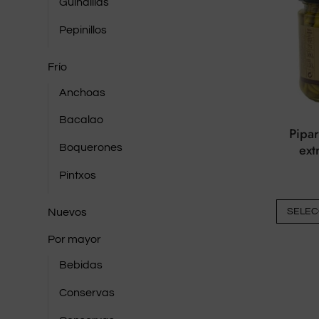
Guindillas
Pepinillos
Frío
Anchoas
Bacalao
Pipar
ext
Boquerones
Pintxos
Nuevos
SELEC
Por mayor
Bebidas
Conservas