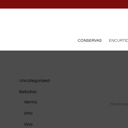
CONSERVAS
ENCURTI
Uncategorized
Bebidas
Vermú
Mostrand
Vino
Vino