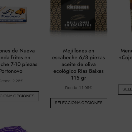
lones de Nueva
Mejillones en
Mene
anda fritos en
escabeche 6/8 piezas
«Coj
che 7-10 piezas
aceite de oliva
Portonovo
ecológico Rias Baixas
115 gr
Desde:
2,28
€
Desde:
11,05
€
SEL
Este
CIONA OPCIONES
Este
producto
SELECCIONA OPCIONES
producto
tiene
tiene
múltiples
múltiples
variantes.
variantes.
Las