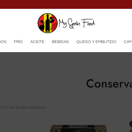
productos
DOS
FRÍO
ACEITE
BEBIDAS
QUESO Y EMBUTIDO
CAM
Conserv
o 25–36 de 46 resultados