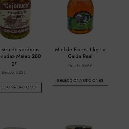
stra de verduras
Miel de Flores 1 kg La
onuda» Mateo 280
Celda Real
gr
Desde:
8,66
€
Desde:
5,23
€
Este
SELECCIONA OPCIONES
Este
producto
ECCIONA OPCIONES
producto
tiene
tiene
múltiples
múltiples
variantes.
variantes.
Las
Las
opciones
opciones
pueden