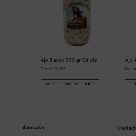
Ajo Blanco 900 gr Chicón
Ajo 
Desde:
7,18
€
Desd
Este
SELECCIONA OPCIONES
SE
producto
tiene
múltiples
variantes.
Las
Información
Contact
opciones