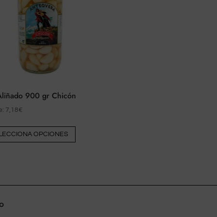
Aliñado 900 gr Chicón
e:
7,18
€
Este
LECCIONA OPCIONES
producto
tiene
múltiples
variantes.
Las
o
opciones