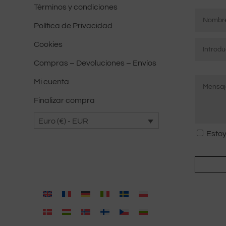
pueden
Términos y condiciones
Nombre
elegirse
*
Política de Privacidad
en
Correo
la
Cookies
electrón
página
Compras – Devoluciones – Envíos
*
Mensaje
Introduci
del
correo
producto
Mi cuenta
*
electróni
Finalizar compra
Euro (€) - EUR
Consent
Estoy
*