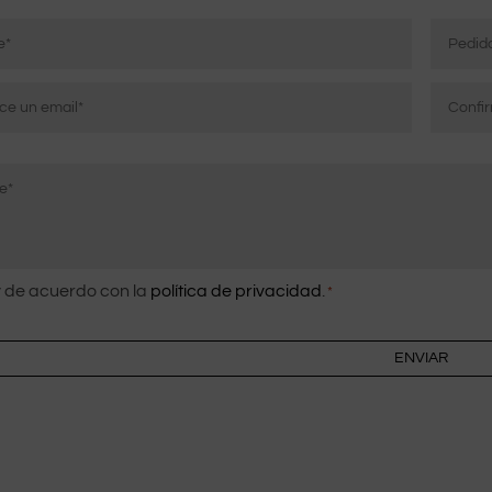
pueden
Pedido
elegirse
en
la
ico
página
r
Confirm
del
correo
producto
co
electrón
imiento
 de acuerdo con la
política de privacidad
.
*