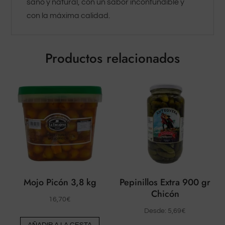
sano y natural, con un sabor inconfundible y
con la máxima calidad.
Productos relacionados
Mojo Picón 3,8 kg
Pepinillos Extra 900 gr
Chicón
16,70
€
Desde:
5,69
€
AÑADIR A LA CESTA