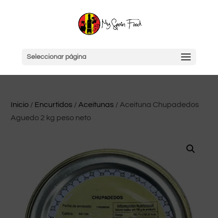
Seleccionar página
Inicio
/
Encurtidos
/
Aceitunas
/ Aceituna Chupadedos
Aguedo 2 kg peso neto