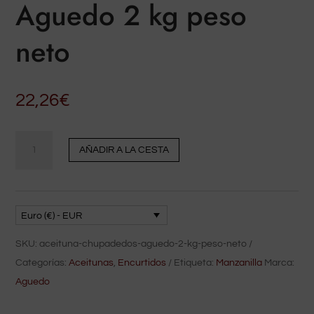
Aguedo 2 kg peso
neto
22,26
€
cantidad
AÑADIR A LA CESTA
Aceituna
Chupadedos
Aguedo
2
Euro (€) - EUR
kg
SKU:
aceituna-chupadedos-aguedo-2-kg-peso-neto
peso
Categorías:
Aceitunas
,
Encurtidos
Etiqueta:
Manzanilla
Marca:
neto
Aguedo