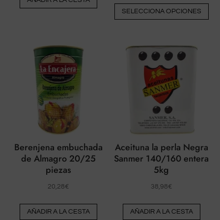
Est
SELECCIONA OPCIONES
pr
tie
múl
var
La
op
pu
ele
en
la
pá
Berenjena embuchada
Aceituna la perla Negra
del
de Almagro 20/25
Sanmer 140/160 entera
piezas
5kg
pr
20,28
€
38,98
€
AÑADIR A LA CESTA
AÑADIR A LA CESTA