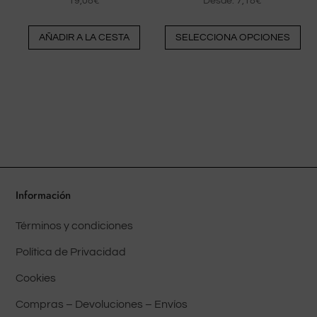
19,08
€
Desde:
7,18
€
Est
AÑADIR A LA CESTA
SELECCIONA OPCIONES
pr
tie
múl
var
La
op
pu
ele
en
Información
la
Términos y condiciones
pá
del
Política de Privacidad
pr
Cookies
Compras – Devoluciones – Envíos