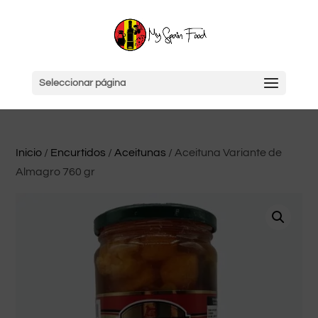
Seleccionar página
Inicio
/
Encurtidos
/
Aceitunas
/ Aceituna Variante de
Almagro 760 gr