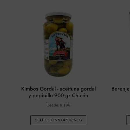
Kimbos Gordal - aceituna gordal
Berenje
y pepinillo 900 gr Chicón
Desde:
9,19
€
Este
SELECCIONA OPCIONES
producto
tiene