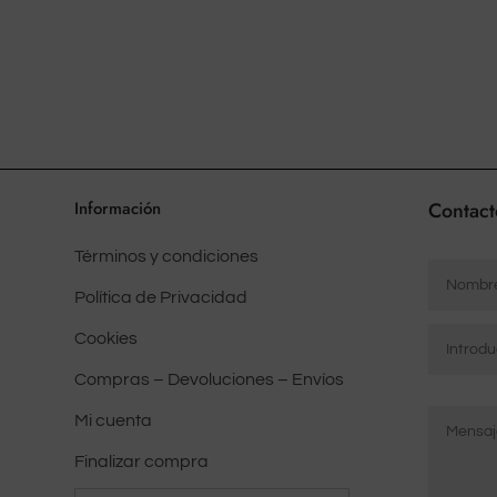
múltiples
variantes.
Las
opciones
pueden
elegirse
en
Información
Contact
la
Términos y condiciones
página
Nombre
del
*
Política de Privacidad
producto
Correo
Cookies
electrón
Compras – Devoluciones – Envíos
*
Mensaje
Introduci
Mi cuenta
*
correo
electróni
Finalizar compra