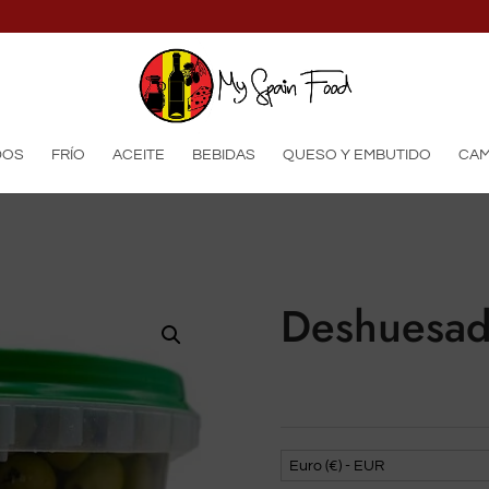
productos
DOS
FRÍO
ACEITE
BEBIDAS
QUESO Y EMBUTIDO
CAM
Deshuesad
Euro (€) - EUR