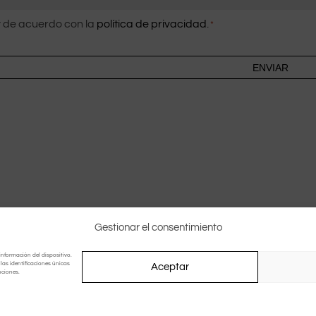
imiento
 de acuerdo con la
política de privacidad
.
*
Gestionar el consentimiento
información del dispositivo.
as identificaciones únicas
Aceptar
nciones.
Design by
Irimaweb