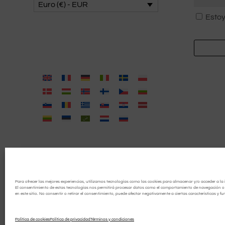
Euro (€) - EUR
Consent
Estoy
*
Para ofrecer las mejores experiencias, utilizamos tecnologías como las cookies para almacenar y/o acceder a la 
El consentimiento de estas tecnologías nos permitirá procesar datos como el comportamiento de navegación o l
en este sitio. No consentir o retirar el consentimiento, puede afectar negativamente a ciertas características y fu
Política de cookies
Política de privacidad
Términos y condiciones