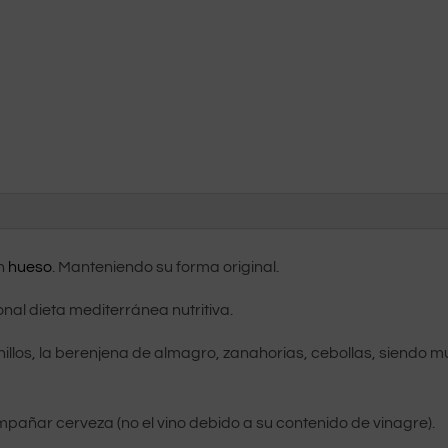
in
hueso
. Manteniendo su forma original.
al dieta mediterránea nutritiva.
llos, la berenjena de almagro, zanahorias, cebollas, siendo muy
añar cerveza (no el vino debido a su contenido de vinagre).