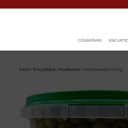
CONSERVAS
ENCURTI
Inicio
/
Encurtidos
/
Aceitunas
/ Deshuesada 4.5 kg