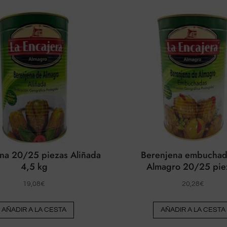
na 20/25 piezas Aliñada
Berenjena embuchad
4,5 kg
Almagro 20/25 pie
19,08
€
20,28
€
AÑADIR A LA CESTA
AÑADIR A LA CESTA