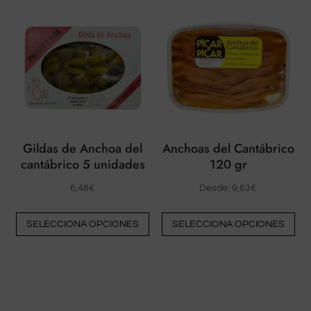
Gildas de Anchoa del
Anchoas del Cantábrico
cantábrico 5 unidades
120 gr
6,46
€
Desde:
9,63
€
Este
Est
SELECCIONA OPCIONES
SELECCIONA OPCIONES
producto
pr
tiene
tie
múltiples
múl
variantes.
var
Las
La