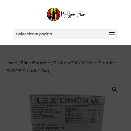
Seleccionar página
Inicio
/
Frío
/
Bacalao
/ Filetes +700/1000 de Bacalao
FAROE Salado 10kg