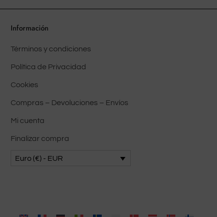
elegirse
en
Información
la
Términos y condiciones
página
del
Política de Privacidad
producto
Cookies
Compras – Devoluciones – Envíos
Mi cuenta
Finalizar compra
Euro (€) - EUR