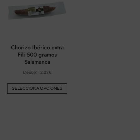
opciones
op
pueden
pu
elegirse
ele
en
en
la
la
página
pá
Chorizo Ibérico extra
del
del
Fili 500 gramos
Salamanca
producto
pr
Desde:
12,23
€
Este
SELECCIONA OPCIONES
producto
tiene
múltiples
variantes.
Las
opciones
pueden