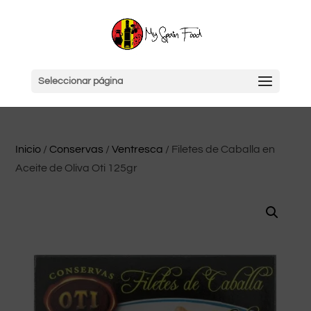
Seleccionar página
Inicio
/
Conservas
/
Ventresca
/ Filetes de Caballa en
Aceite de Oliva Oti 125gr