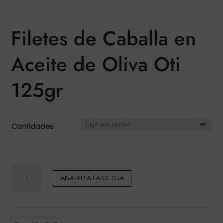
Filetes de Caballa en
Aceite de Oliva Oti
125gr
Cantidades
cantidad
AÑADIR A LA CESTA
Filetes
de
Caballa