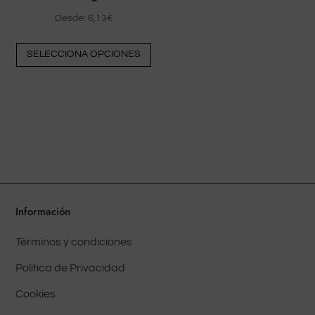
Desde:
6,13
€
Este
SELECCIONA OPCIONES
producto
tiene
múltiples
variantes.
Las
opciones
pueden
elegirse
en
Información
la
Términos y condiciones
página
del
Política de Privacidad
producto
Cookies