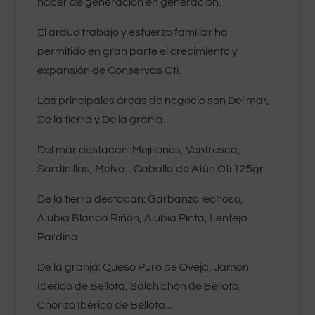
hacer de generación en generación.
El arduo trabajo y esfuerzo familiar ha
permitido en gran parte el crecimiento y
expansión de
Conservas Oti.
Las principales áreas de negocio son Del mar,
De la tierra y De la granja.
Del mar destacan: Mejillones, Ventresca,
Sardinillas, Melva... Caballa de Atún Oti 125gr
De la tierra destacan: Garbanzo lechoso,
Alubia Blanca Riñón, Alubia Pinta, Lenteja
Pardina...
De la granja: Queso Puro de Oveja, Jamón
Ibérico de Bellota, Salchichón de Bellota,
Chorizo Ibérico de Bellota...