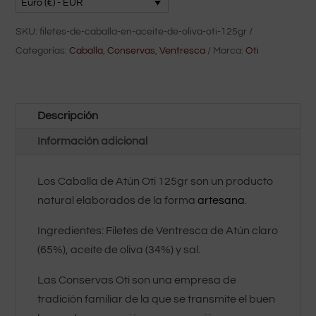
en
Euro (€) - EUR
Aceite
SKU:
filetes-de-caballa-en-aceite-de-oliva-oti-125gr
de
Categorías:
Caballa
,
Conservas
,
Ventresca
Marca:
Oti
Oliva
Oti
125gr
Descripción
Información adicional
Los Caballa de Atún Oti 125gr son un producto
natural elaborados de la forma
artesana
.
Ingredientes: Filetes de Ventresca de Atún claro
(65%), aceite de oliva (34%) y sal.
Las Conservas Oti son una empresa de
tradición familiar de la que se transmite el buen