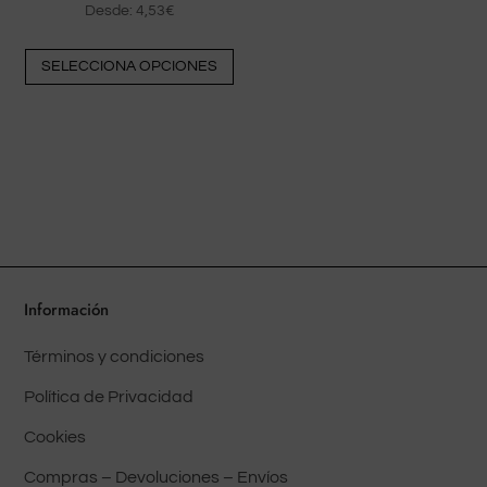
Desde:
4,53
€
Este
SELECCIONA OPCIONES
producto
tiene
múltiples
variantes.
Las
opciones
pueden
elegirse
en
Información
la
Términos y condiciones
página
del
Política de Privacidad
producto
Cookies
Compras – Devoluciones – Envíos