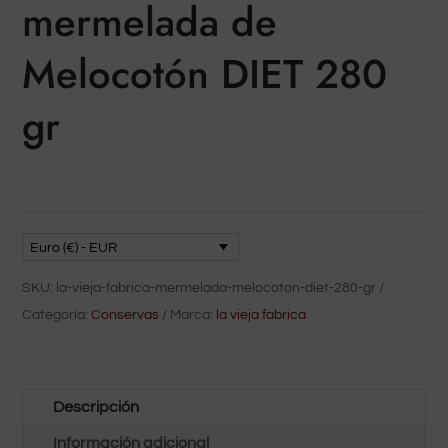
mermelada de
Melocotón DIET 280
gr
Euro (€) - EUR
SKU:
la-vieja-fabrica-mermelada-melocoton-diet-280-gr
Categoría:
Conservas
Marca:
la vieja fabrica
Descripción
Información adicional