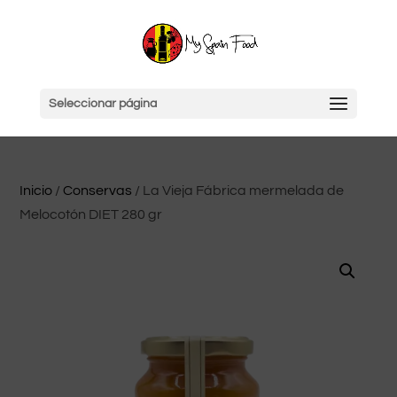
Seleccionar página
Inicio
/
Conservas
/ La Vieja Fábrica mermelada de
Melocotón DIET 280 gr