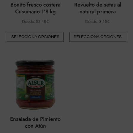
Bonito fresco costera
Revuelto de setas al
Cusumano 1’8 kg
natural primera
Desde:
52,48
€
Desde:
3,15
€
Este
Est
SELECCIONA OPCIONES
SELECCIONA OPCIONES
producto
pr
tiene
tie
múltiples
múl
variantes.
var
Las
La
opciones
op
pueden
pu
elegirse
ele
en
en
la
la
página
pá
Ensalada de Pimiento
del
del
con Atún
producto
pr