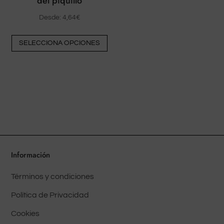
del piquillo
producto
pr
Desde:
4,64
€
Este
SELECCIONA OPCIONES
producto
tiene
múltiples
variantes.
Las
opciones
pueden
elegirse
en
Información
la
Términos y condiciones
página
del
Política de Privacidad
producto
Cookies