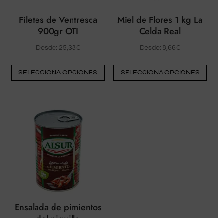
Filetes de Ventresca
Miel de Flores 1 kg La
900gr OTI
Celda Real
Desde:
25,38
€
Desde:
8,66
€
Este
Est
SELECCIONA OPCIONES
SELECCIONA OPCIONES
producto
pr
tiene
tie
múltiples
múl
variantes.
var
Las
La
opciones
op
pueden
pu
elegirse
ele
en
en
la
la
página
pá
Ensalada de pimientos
del
del