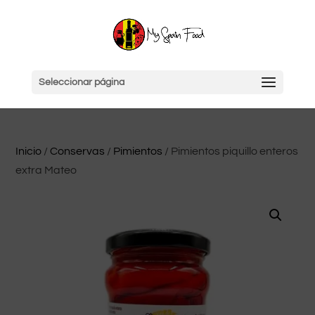
Seleccionar página
Inicio
/
Conservas
/
Pimientos
/ Pimientos piquillo enteros
extra Mateo