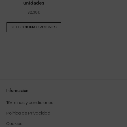
unidades
32,38
€
Este
SELECCIONA OPCIONES
producto
tiene
múltiples
variantes.
Las
opciones
pueden
elegirse
en
Información
la
Términos y condiciones
página
del
Política de Privacidad
producto
Cookies