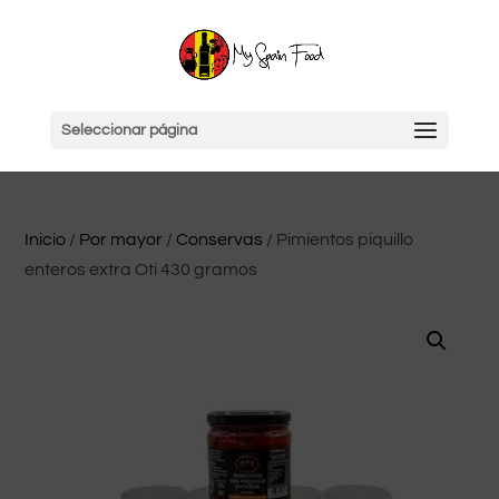
Seleccionar página
Inicio
/
Por mayor
/
Conservas
/ Pimientos piquillo
enteros extra Oti 430 gramos