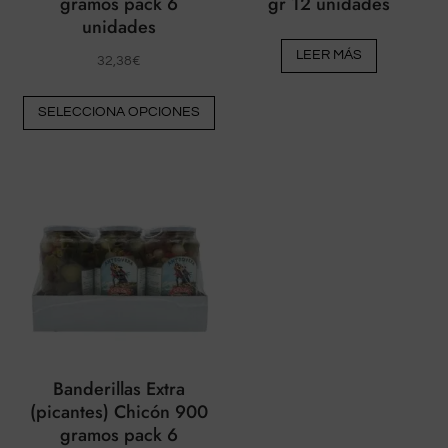
gramos pack 6
gr 12 unidades
unidades
LEER MÁS
32,38
€
Este
SELECCIONA OPCIONES
producto
tiene
múltiples
variantes.
Las
opciones
pueden
elegirse
en
la
página
Banderillas Extra
del
(picantes) Chicón 900
gramos pack 6
producto