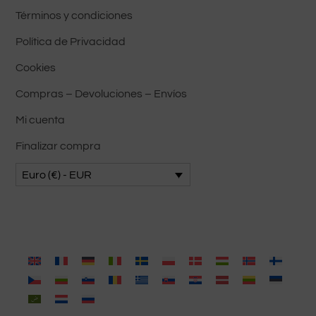
Términos y condiciones
página
del
Política de Privacidad
producto
Cookies
Compras – Devoluciones – Envíos
Mi cuenta
Finalizar compra
Euro (€) - EUR