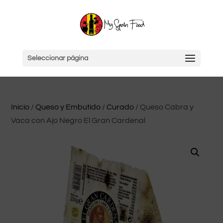
Seleccionar página
Inicio
/
Queso y Embutido
/
Curado
/ Queso Cabra y
Vaca con Ajo Negro El Gran Cardenal