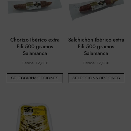
Chorizo Ibérico extra
Salchichón Ibérico extra
Fili 500 gramos
Fili 500 gramos
Salamanca
Salamanca
Desde:
12,23
€
Desde:
12,23
€
Este
Est
SELECCIONA OPCIONES
SELECCIONA OPCIONES
producto
pr
tiene
tie
múltiples
múl
variantes.
var
Las
La
opciones
op
pueden
pu