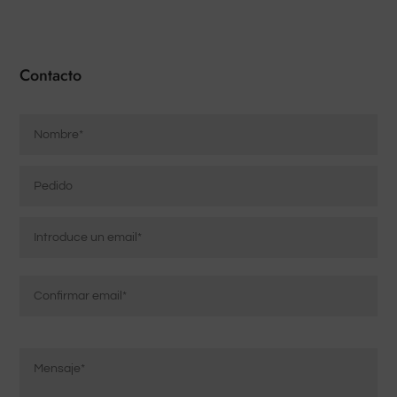
Contacto
Nombre
*
Pedido
Correo
electrónico
*
Introducir
correo
electrónico
Confirmar
Mensaje
correo
*
electrónico