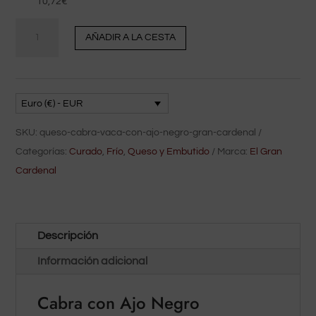
10,72
€
cantidad
AÑADIR A LA CESTA
Queso
Cabra
y
Vaca
Euro (€) - EUR
con
SKU:
queso-cabra-vaca-con-ajo-negro-gran-cardenal
Ajo
Categorías:
Curado
,
Frío
,
Queso y Embutido
Marca:
El Gran
Negro
Cardenal
El
Gran
Cardenal
Descripción
Información adicional
Cabra con Ajo Negro