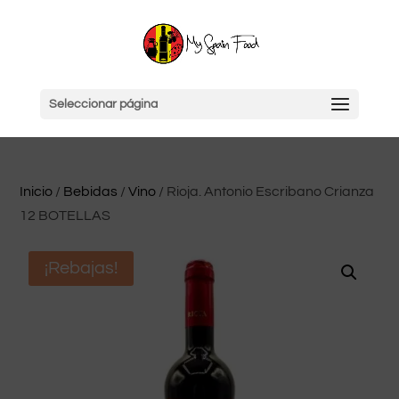
Seleccionar página
Inicio
/
Bebidas
/
Vino
/ Rioja. Antonio Escribano Crianza
12 BOTELLAS
¡Rebajas!