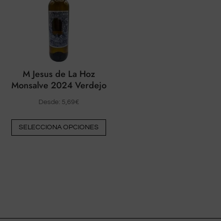
opciones
op
pueden
pu
elegirse
ele
en
en
la
la
página
pá
M Jesus de La Hoz
del
del
Monsalve 2024 Verdejo
producto
pr
Desde:
5,69
€
Este
SELECCIONA OPCIONES
producto
tiene
múltiples
variantes.
Las
opciones
pueden
elegirse