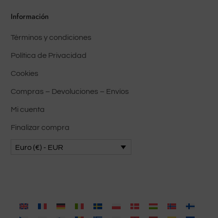
en
Información
la
Términos y condiciones
página
del
Política de Privacidad
producto
Cookies
Compras – Devoluciones – Envíos
Mi cuenta
Finalizar compra
Euro (€) - EUR