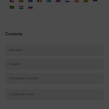
Contacto
Nombre
*
Pedido
Correo
electrónico
*
Introducir
correo
electrónico
Confirmar
Mensaje