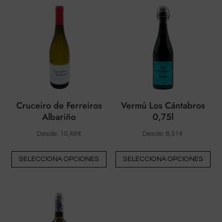
Cruceiro de Ferreiros
Vermú Los Cántabros
Albariño
0,75l
Desde:
10,48
€
Desde:
8,31
€
Este
Est
SELECCIONA OPCIONES
SELECCIONA OPCIONES
producto
pr
tiene
tie
múltiples
múl
variantes.
var
Las
La