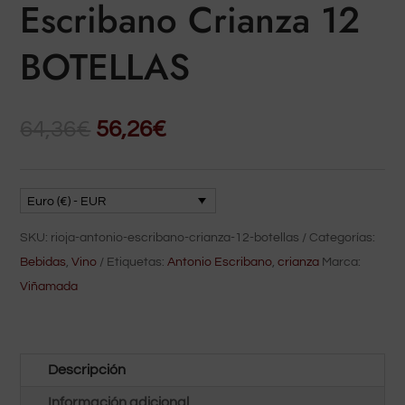
Escribano Crianza 12
BOTELLAS
El
El
64,36
€
56,26
€
precio
precio
original
actual
era:
es:
Euro (€) - EUR
64,36€.
56,26€.
SKU:
rioja-antonio-escribano-crianza-12-botellas
Categorías:
Bebidas
,
Vino
Etiquetas:
Antonio Escribano
,
crianza
Marca:
Viñamada
Descripción
Información adicional