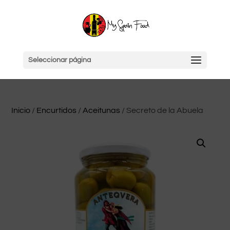
Seleccionar página
Inicio
/
Encurtidos
/
Aceitunas
/ Secreto de la Abuela