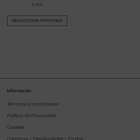
pr
6,46
€
Este
SELECCIONA OPCIONES
producto
tiene
múltiples
variantes.
Las
opciones
pueden
elegirse
en
Información
la
Términos y condiciones
página
del
Política de Privacidad
producto
Cookies
Compras – Devoluciones – Envíos