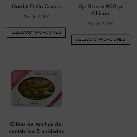
Gordal Estilo Casero
Ajo Blanco 900 gr
Chicón
Desde:
6,35
€
Desde:
7,18
€
Este
SELECCIONA OPCIONES
Est
producto
SELECCIONA OPCIONES
pr
tiene
tie
múltiples
múl
variantes.
var
Las
La
opciones
op
pueden
pu
elegirse
ele
en
en
la
la
página
pá
del
Gildas de Anchoa del
del
cantábrico 5 unidades
producto