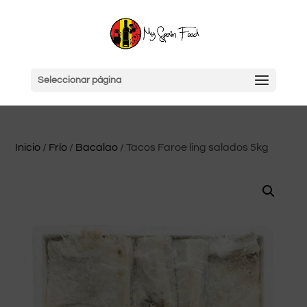
Seleccionar página
Inicio
/
Frío
/
Bacalao
/ Tacos Faroe ling salados 5kg