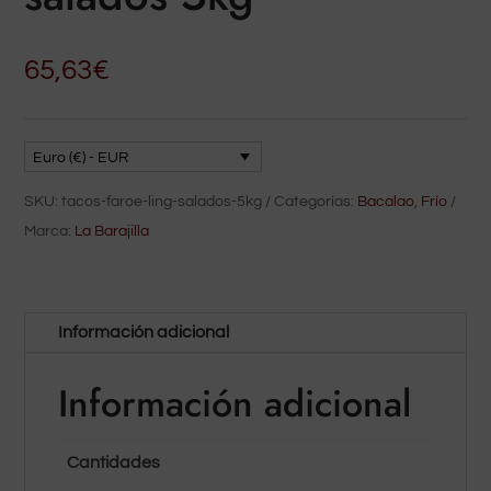
65,63
€
Euro (€) - EUR
SKU:
tacos-faroe-ling-salados-5kg
Categorías:
Bacalao
,
Frío
Marca:
La Barajilla
Información adicional
Información adicional
Cantidades