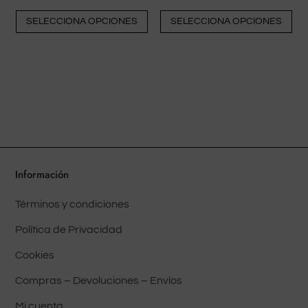
Este
Est
SELECCIONA OPCIONES
SELECCIONA OPCIONES
producto
pr
tiene
tie
múltiples
múl
variantes.
var
Las
La
opciones
op
pueden
pu
elegirse
ele
en
en
Información
la
la
Términos y condiciones
página
pá
del
del
Política de Privacidad
producto
pr
Cookies
Compras – Devoluciones – Envíos
Mi cuenta