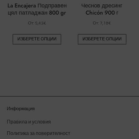
La Encajera Подправен
Чеснов дресинг
цял патладжан 800 gr
Chicón 900 г
От:
5,43
€
От:
7,18
€
Този
Този
ИЗБЕРЕТЕ ОПЦИИ
ИЗБЕРЕТЕ ОПЦИИ
продукт
проду
има
има
няколко
някол
варианта.
вариа
Вариантите
Вари
могат
могат
да
да
бъдат
бъда
избрани
избр
Информация
на
на
Правила и условия
страницата
стра
на
на
Политика за поверителност
продукта.
проду