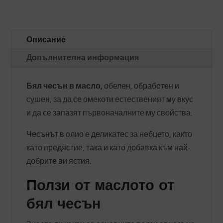
Описание
Допълнителна информация
Бял чесън в масло,
обелен, обработен и
сушен, за да се омекоти естественият му вкус
и да се запазят първоначалните му свойства.
Чесънът в олио е деликатес за небцето, както
като предястие, така и като добавка към най-
добрите ви ястия.
Ползи от
маслото от
бял чесън