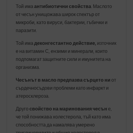
Той има
антибиотични свойства
. Маслото
от чесън унищожава широк спектър от
микроби, като вируси, бактерии, гъбички и
паразити.
Той има
деконгестантно действие,
източник
е на витамин С, ензими и минерали, които
подпомагат защитните сили и имунитета на
организма.
Чесънът в масло предпазва сърцето ни
от
сърдечносъдови проблеми като инфаркт и
атеросклероза.
Друго
свойство на маринования чесън
е,
че той понижава холестерола, тъй като има
способността да намалява умерено