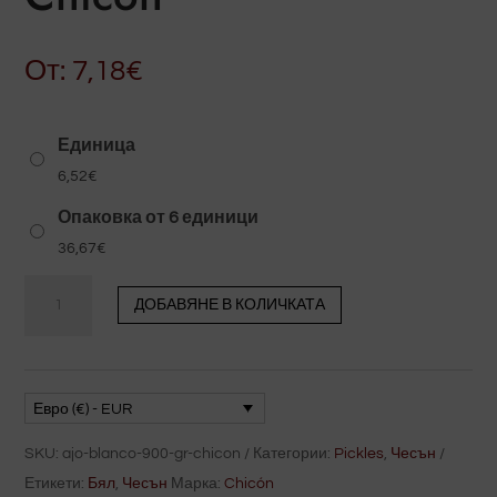
От:
7,18
€
Единица
6,52
€
Опаковка от 6 единици
36,67
€
Бял
ДОБАВЯНЕ В КОЛИЧКАТА
чесън
900
gr
Chicón
Евро (€) - EUR
количество
SKU:
ajo-blanco-900-gr-chicon
Категории:
Pickles
,
Чесън
Етикети:
Бял
,
Чесън
Марка:
Chicón