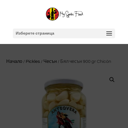
Изберете страница
Начало
/
Pickles
/
Чесън
/ Бял чесън 900 gr Chicón