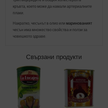
триглицеридите и общия холестерол в
кръвта, което може да намали артериалните
плаки.
Накратко, чесънът в олио или
маринованият
чесън има множество свойства и ползи за
човешкото здраве.
Свързани продукти