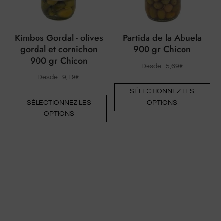
Kimbos Gordal - olives
Partida de la Abuela
gordal et cornichon
900 gr Chicon
900 gr Chicon
Desde :
5,69
€
Desde :
9,19
€
Ce
SÉLECTIONNEZ LES
Ce
pro
SÉLECTIONNEZ LES
OPTIONS
produit
a
OPTIONS
a
plu
plusieurs
var
variantes.
Le
Les
opt
options
pe
peuvent
êtr
être
cho
choisies
sur