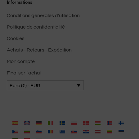
sur
Informations
la
la
pa
Conditions générales d’utilisation
page
du
du
pro
Politique de confidentialité
produit
Cookies
Achats - Retours - Expédition
Mon compte
Finaliser l’achat
Euro (€) - EUR