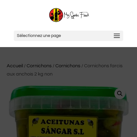
Sélectionnez une page
Accueil
/
Cornichons
/
Cornichons
/ Cornichons farcis
aux anchois 2 kg non