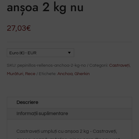
anșoa 2 kg nu
27,03
€
Euro (€) - EUR
SKU:
pepinillos-rellenos-anchoa-2-kg-no
Categorii:
Castraveți
,
Murături
,
Rece
Etichete:
Anchoa
,
Gherkin
Descriere
Informații suplimentare
Castraveți umpluți cu anșoa 2 kg - Castraveți,