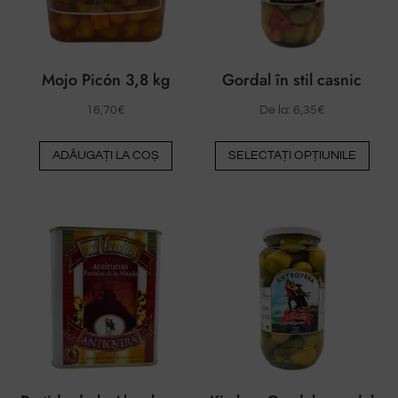
Mojo Picón 3,8 kg
Gordal în stil casnic
16,70
€
De la:
6,35
€
Ace
ADĂUGAȚI LA COȘ
SELECTAȚI OPȚIUNILE
pro
are
mai
mult
vari
Opți
pot
fi
ales
pe
pag