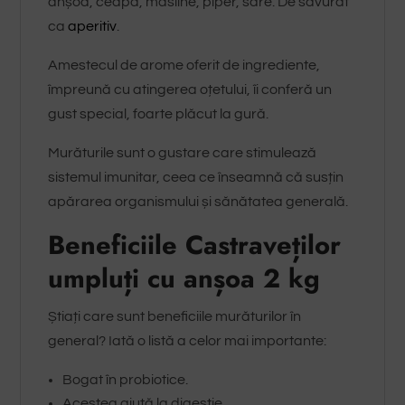
anșoa, ceapă, măsline, piper, sare. De savurat
ca
aperitiv
.
Amestecul de arome oferit de ingrediente,
împreună cu atingerea oțetului, îi conferă un
gust special, foarte plăcut la gură.
Murăturile sunt o gustare care stimulează
sistemul imunitar, ceea ce înseamnă că susțin
apărarea organismului și sănătatea generală.
Beneficiile Castraveților
umpluți cu anșoa 2 kg
Știați care sunt beneficiile murăturilor în
general? Iată o listă a celor mai importante:
Bogat în probiotice.
Acestea ajută la digestie.