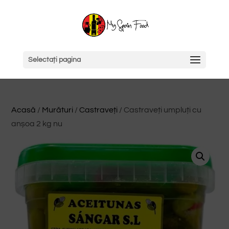
Selectați pagina
Acasă
/
Murături
/
Castraveți
/ Castraveți umpluți cu
anșoa 2 kg nu