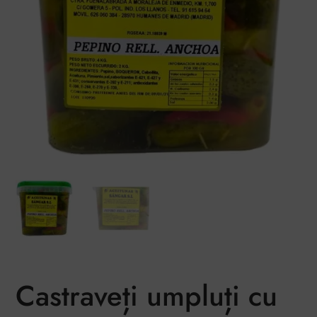
Castraveți umpluți cu