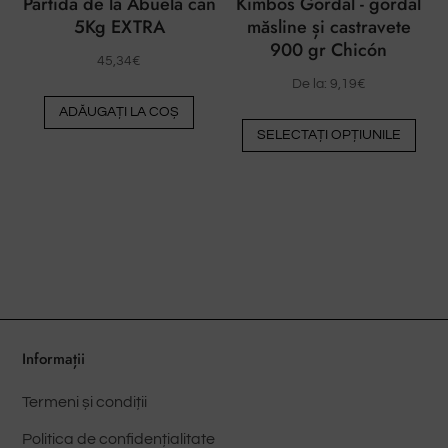
Partida de la Abuela can
Kimbos Gordal - gordal
prod
5Kg EXTRA
măsline și castravete
900 gr Chicón
45,34
€
De la:
9,19
€
ADĂUGAȚI LA COȘ
Ace
SELECTAȚI OPȚIUNILE
pro
are
mai
mult
vari
Opți
pot
fi
ales
Informații
pe
Termeni și condiții
pag
prod
Politica de confidențialitate