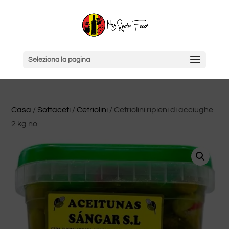
Seleziona la pagina
Casa
/
Sottaceti
/
Cetriolini
/ Cetriolini ripieni di acciughe
2 kg no