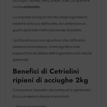
acciuga, cipolla, oliva, pepe, sale. Da gustare
come
antipasto
.
La miscela di sapori fornita dagli ingredienti,
insieme al tocco dell'aceto, le conferisce un
gusto speciale molto piacevole al palato.
I sottaceti sono uno spuntino che rafforza il
sistema immunitario, il che significa che
supportano le difese dell'organismo e la salute
generale.
Benefici di Cetriolini
ripieni di acciughe 2kg
Conosceva i benefici dei sottaceti in generale?
Ecco un elenco dei più importanti:
Ricco di probiotici.