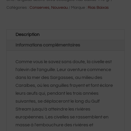
biologique
Catégories :
Conserves
,
Nouveau
Marque :
Rias Baixas
Rias
Baixas
110
Description
g
Informations complémentaires
Comme vous le savez sans doute, la civelle est
l'alevin de l'anguille. Leur aventure commence
dans la mer des Sargasses, au milieu des
Caraïbes, où les anguilles frayent et font éclore
leurs œufs qui, pendant les trois années
suivantes, se déplaceront le long du Gulf
Stream jusqu'à atteindre les rivières
européennes. Les civelles se rassemblent en
masse à l'embouchure des rivières et