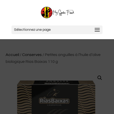
Sélectionnez une page
Accueil
/
Conserves
/ Petites anguilles à l’huile d’olive
biologique Rias Baixas 110 g