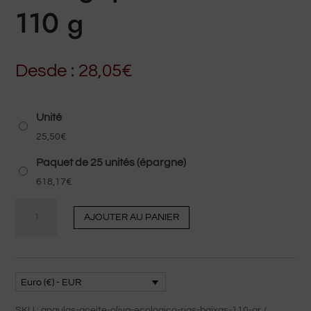
110 g
Desde :
28,05
€
Unité
25,50
€
Paquet de 25 unités (épargne)
618,17
€
Quantité
AJOUTER AU PANIER
Petites
anguilles
à
l'huile
Euro (€) - EUR
d'olive
SKU :
angulas-aceite-oliva-ecologico-rias-baixas-110-gr