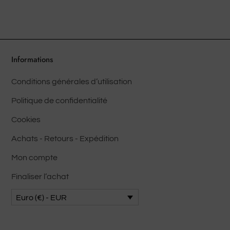
options
peuvent
être
choisies
sur
Informations
la
Conditions générales d’utilisation
page
du
Politique de confidentialité
produit
Cookies
Achats - Retours - Expédition
Mon compte
Finaliser l’achat
Euro (€) - EUR