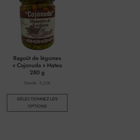
opt
options
pe
peuvent
êtr
être
cho
choisies
sur
sur
la
la
pa
page
Ragoût de légumes
du
« Cojonuda » Mateo
du
pro
280 g
produit
Desde :
5,23
€
Ce
SÉLECTIONNEZ LES
produit
OPTIONS
a
plusieurs
variantes.
Les