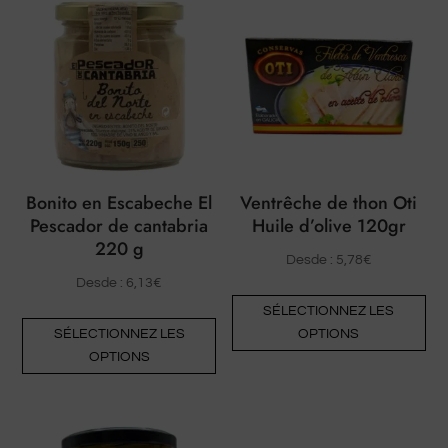
Bonito en Escabeche El
Ventrêche de thon Oti
Pescador de cantabria
Huile d’olive 120gr
220 g
Desde :
5,78
€
Desde :
6,13
€
Ce
SÉLECTIONNEZ LES
Ce
pro
SÉLECTIONNEZ LES
OPTIONS
produit
a
OPTIONS
a
plu
plusieurs
var
variantes.
Le
Les