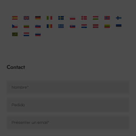
Contact
Nom
*
Pedido
Courrier
électronique
*
Saisissez