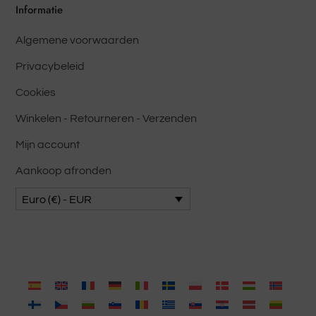
de
Informatie
productpagina
Algemene voorwaarden
worden
gekozen
Privacybeleid
Cookies
Winkelen - Retourneren - Verzenden
Mijn account
Aankoop afronden
Euro (€) - EUR