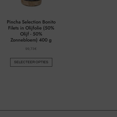
prod
de
word
productpagina
geko
worden
Pincha Selection Bonito
gekozen
Filets in Olijfolie (50%
Olijf - 50%
Zonnebloem) 400 g
99,73
€
Dit
SELECTEER OPTIES
product
heeft
meerdere
varianten.
De
opties
kunnen
op