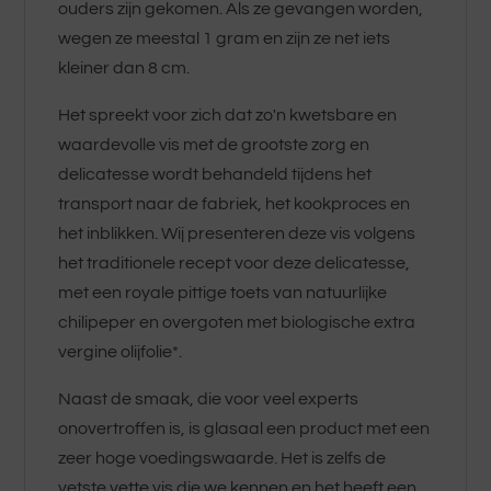
ouders zijn gekomen. Als ze gevangen worden,
wegen ze meestal 1 gram en zijn ze net iets
kleiner dan 8 cm.
Het spreekt voor zich dat zo'n kwetsbare en
waardevolle vis met de grootste zorg en
delicatesse wordt behandeld tijdens het
transport naar de fabriek, het kookproces en
het inblikken. Wij presenteren deze vis volgens
het traditionele recept voor deze delicatesse,
met een royale pittige toets van natuurlijke
chilipeper en overgoten met biologische extra
vergine olijfolie*.
Naast de smaak, die voor veel experts
onovertroffen is, is glasaal een product met een
zeer hoge voedingswaarde. Het is zelfs de
vetste vette vis die we kennen en het heeft een