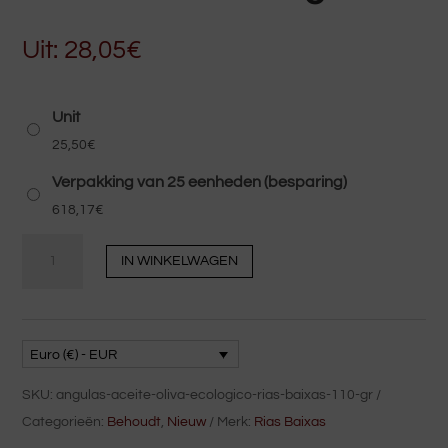
Uit:
28,05
€
Unit
25,50
€
Verpakking van 25 eenheden (besparing)
618,17
€
Babypaling
IN WINKELWAGEN
in
biologische
olijfolie
Rias
Euro (€) - EUR
Baixas
SKU:
angulas-aceite-oliva-ecologico-rias-baixas-110-gr
110
Categorieën:
Behoudt
,
Nieuw
Merk:
Rias Baixas
g