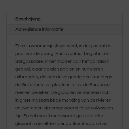
hoeveelheid
Beschrijving
Aanvullende informatie
Zoals u waarschijnlijk wel weet, is de glasaal de
poot van de paling. Hun avontuur begint in de
Sargassozee, in het midden van het Caribisch
gebied, waar de alen paaien en hun eieren
uitbroeden, die zich de volgende drie jaar langs
de Golfstroom verplaatsen tot ze de Europese
rivieren bereiken. De glasalen verzamelen zich
in grote massa's bij de monding van de rivieren
en zwemmen stroomopwaarts tot ze volwassen
zijn. En het meest merkwaardige is dat elke
glasaal in dezelfde rivier aankomt waaruit zijn