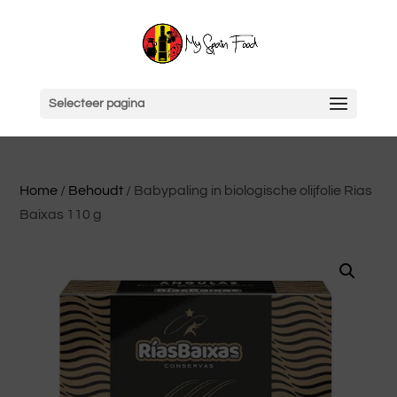
Selecteer pagina
Home
/
Behoudt
/ Babypaling in biologische olijfolie Rias
Baixas 110 g