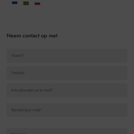
Neem contact op met
Naam
*
Pedido
Elektronische
post
*
Email
invoeren
E-
Mensaje
mail
*