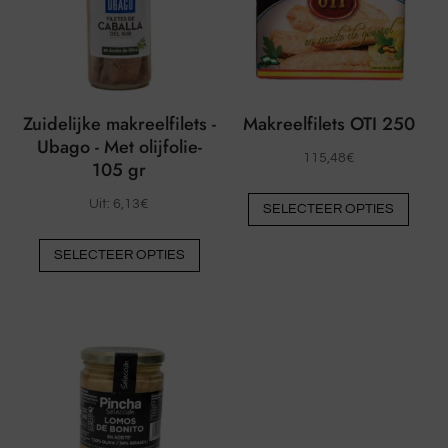
Zuidelijke makreelfilets -
Makreelfilets OTI 250
Ubago - Met olijfolie-
115,48
€
105 gr
Dit
Uit:
6,13
€
SELECTEER OPTIES
prod
Dit
heeft
SELECTEER OPTIES
product
meer
heeft
varia
meerdere
De
varianten.
optie
De
kunn
opties
op
kunnen
de
op