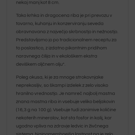
nekaj manj kot 8 cm.
Tako krhka in dragocena riba je pri prevozu v
tovarno, kuhanju in konzerviranju seveda
obravnavana z največjo skrbnostjo in nežnostjo.
Predstavljamo jo po tradicionalnem receptu za
to poslastico, z izdatno pikantnim pridihom
naravnega čilija in v ekološkem ekstra
deviškem oljčnem olju*.
Poleg okusa, ki je za mnoge strokovnjake
neprekosljiv, so škampi izdelek z zelo visoko
hranilno vrednostjo. Je namreč najbolj mastna
znana mastna riba in vsebuje veliko beljakovin
(16,3 g na 100 g). Vsebuje tudi zanimive količine
nekaterih mineralov, kot sta fosfor in kalij, kar
ugodno vpliva na zdravje ledvic in živčnega
sistema. Najpomembnejša lastnost pa je zelo