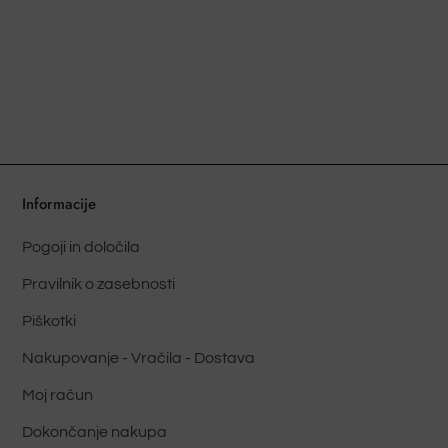
ima
več
različic.
Možnosti
lahko
izberete
na
strani
Informacije
izdelka
Pogoji in določila
Pravilnik o zasebnosti
Piškotki
Nakupovanje - Vračila - Dostava
Moj račun
Dokončanje nakupa