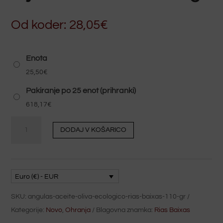
Od koder:
28,05
€
Enota
25,50
€
Pakiranje po 25 enot (prihranki)
618,17
€
Male
DODAJ V KOŠARICO
jegulje
v
ekološkem
oljčnem
Euro (€) - EUR
olju
SKU:
angulas-aceite-oliva-ecologico-rias-baixas-110-gr
Rias
Kategorije:
Novo
,
Ohranja
Blagovna znamka:
Rias Baixas
Baixas