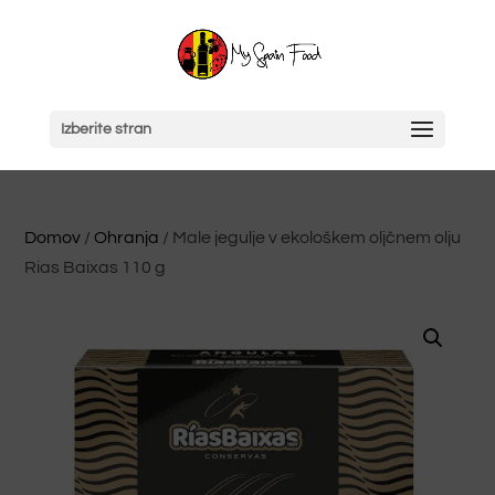
Izberite stran
Domov
/
Ohranja
/ Male jegulje v ekološkem oljčnem olju
Rias Baixas 110 g