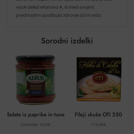
visok delež vitamina A, ki med svojimi
prednostmi spodbuja zdravje oči in vida.
Sorodni izdelki
Solata iz paprike in tune
Fileji skuše OTI 250
Od koder:
4,53
€
115,48
€