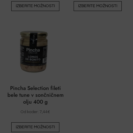
Ta
Ta
IZBERITE MOŽNOSTI
IZBERITE MOŽNOSTI
izdelek
izdel
ima
ima
več
več
različic.
različ
Možnosti
Možn
lahko
lahko
izberete
izber
na
na
strani
stran
izdelka
izdel
Pincha Selection fileti
bele tune v sončničnem
olju 400 g
Od koder:
7,44
€
Ta
IZBERITE MOŽNOSTI
izdelek