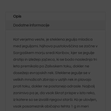
110
g
Opis
količina
Dodatne informacije
Kot verjetno veste, je steklena jegulja mladica
med jeguljami. Njihova pustolovščina se začne v
Sargaškem morju sredi Karibov, kjer se jegulje
drstijo in izležejo jajčeca, ki se bodo naslednja tri
leta premikala po Zalivskem toku, dokler ne
dosežejo evropskih rek. Steklene jegulje se v
velikih množicah zbirajo v ustjih rek in plavajo
proti toku, dokler ne postanejo odrasle. Najbolj
zanimivo pa je, da vsak škrat prispe v isto reko,
iz katere so se izvalili njegovi starši. Ko je ulovljen,
vsak posameznik običajno tehta 1 g in meri