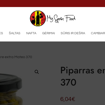
ES
ŠALTAS
NAFTA
GĖRIMAI
SŪRIS IR DEŠRA
CAMBIAR
gre extra Mateo 370
Piparras e
370
6,04
€