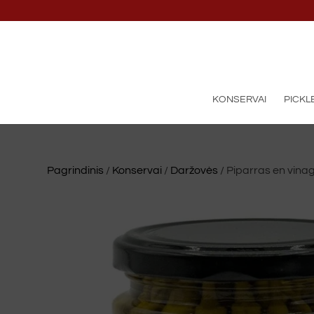
KONSERVAI
PICKL
Pagrindinis
/
Konservai
/
Daržovės
/ Piparras en vina