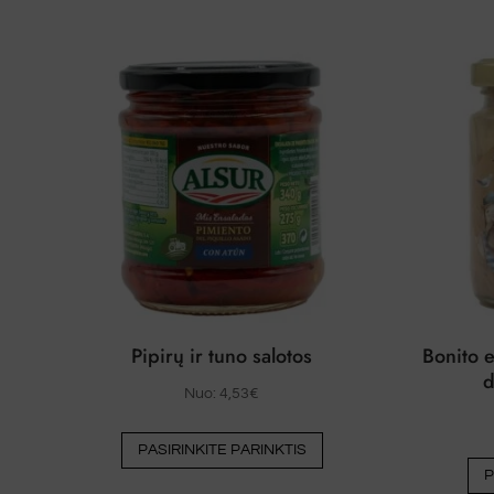
Pipirų ir tuno salotos
Bonito 
d
Nuo:
4,53
€
Šis
PASIRINKITE PARINKTIS
produktas
P
turi