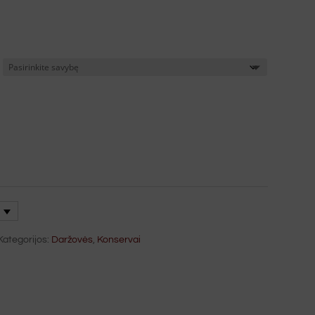
Kategorijos:
Daržovės
,
Konservai