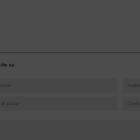
turi
kelis
variantus.
Variantus
galite
pasirinkti
gaminio
puslapyje
ite su
Pedido
ico
Patvirtint
el.
paštą