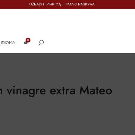
UŽBAIGTI PIRKIMĄ
MANO PASKYRA
 IDIOMA
n vinagre extra Mateo