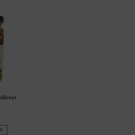
oškinys
Šis
IS
produktas