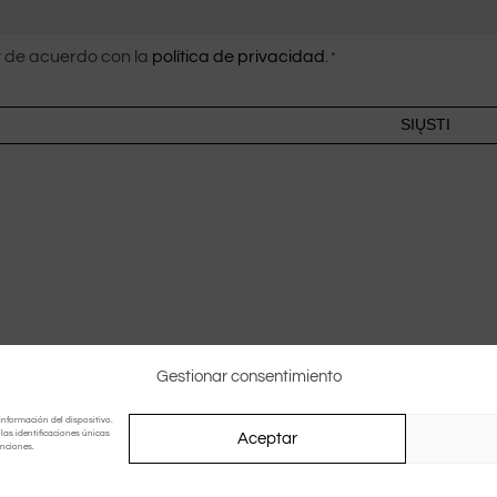
imiento
 de acuerdo con la
política de privacidad
.
*
Gestionar consentimiento
información del dispositivo.
as identificaciones únicas
Aceptar
unciones.
Dizainas pagal
Irimaweb