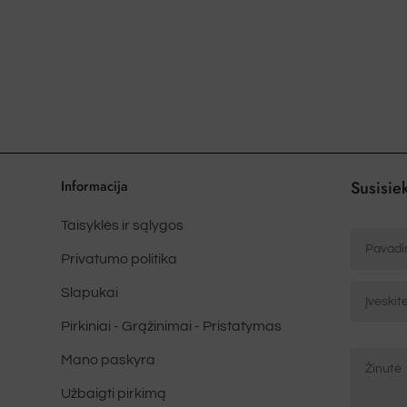
kelis
variantus.
Variantus
galite
pasirinkti
gaminio
puslapyje
Informacija
Susisiek
Taisyklės ir sąlygos
Nombre
*
Privatumo politika
Correo
Slapukai
electrón
Pirkiniai - Grąžinimai - Pristatymas
*
Mensaje
Įveskite
Mano paskyra
*
el.
paštą
Užbaigti pirkimą