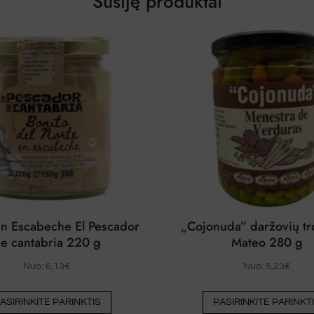
Susiję produktai
en Escabeche El Pescador
„Cojonuda” daržovių tr
e cantabria 220 g
Mateo 280 g
Nuo:
6,13
€
Nuo:
5,23
€
Šis
ASIRINKITE PARINKTIS
PASIRINKITE PARINKT
produktas