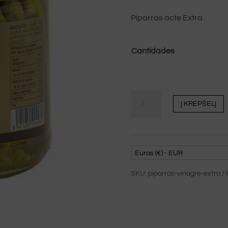
Piparras acte Extra
Cantidades
Piparras
Į KREPŠELĮ
en
vinagre
extra
Mateo
Euras (€) - EUR
370
SKU:
piparras-vinagre-extra
kiekis