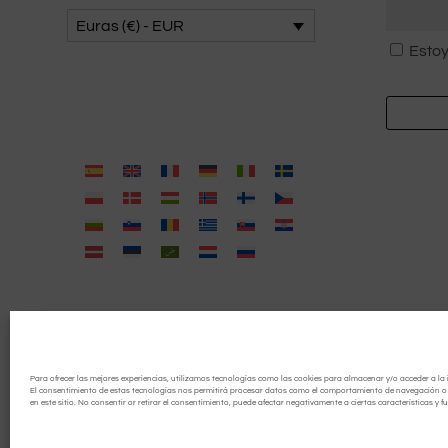
Euras (€) - EUR
Consent
Estoy
*
Para ofrecer las mejores experiencias, utilizamos tecnologías como las cookies para almacenar y/o acceder a la 
El consentimiento de estas tecnologías nos permitirá procesar datos como el comportamiento de navegación o l
en este sitio. No consentir or retirar el consentimiento, puede afectar negativamente a ciertas características y f