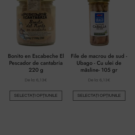
variante.
Opți
Opțiunile
pot
pot
fi
fi
ales
alese
pe
pe
pag
pagina
prod
Bonito en Escabeche El
File de macrou de sud -
produsului
Pescador de cantabria
Ubago - Cu ulei de
220 g
măsline- 105 gr
De la:
6,13
€
De la:
6,13
€
Acest
Ace
SELECTAȚI OPȚIUNILE
SELECTAȚI OPȚIUNILE
produs
pro
are
are
mai
mai
multe
mult
variante.
vari