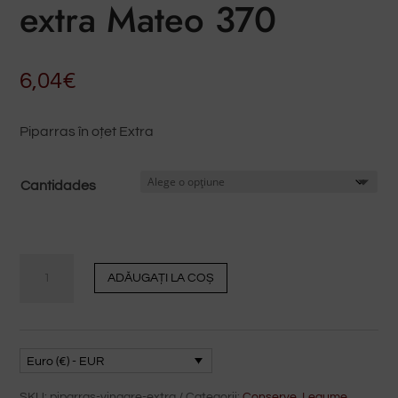
extra Mateo 370
6,04
€
Piparras în oțet Extra
Cantidades
Piparras
ADĂUGAȚI LA COȘ
en
vinagre
extra
Mateo
Euro (€) - EUR
370
SKU:
piparras-vinagre-extra
Categorii:
Conserve
,
Legume