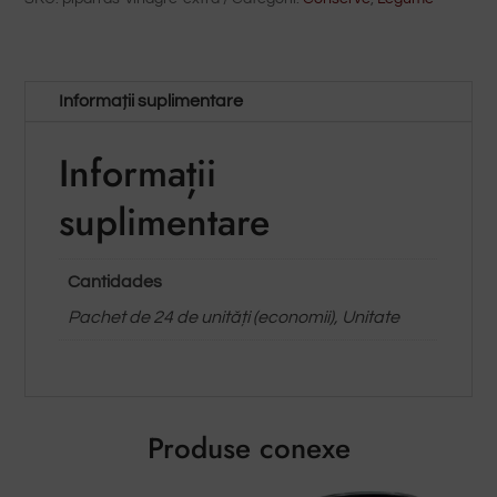
cantitate
Informații suplimentare
Informații
suplimentare
Cantidades
Pachet de 24 de unități (economii), Unitate
Produse conexe