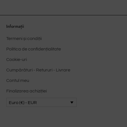
Opțiunile
Opți
pot
pot
fi
fi
alese
ales
Informații
pe
pe
Termeni și condiții
pagina
pag
produsului
prod
Politica de confidențialitate
Cookie-uri
Cumpărături - Retururi - Livrare
Contul meu
Finalizarea achiziției
Euro (€) - EUR