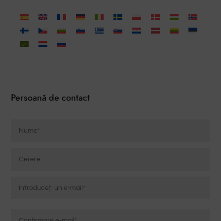
Persoană de contact
Nume
*
Cerere
Correo
electrónico
*
Introdu