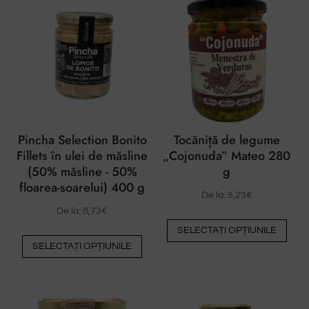
Pincha Selection Bonito
Tocăniță de legume
Fillets în ulei de măsline
„Cojonuda” Mateo 280
(50% măsline - 50%
g
floarea-soarelui) 400 g
De la:
5,23
€
De la:
8,73
€
Ace
SELECTAȚI OPȚIUNILE
Acest
pro
SELECTAȚI OPȚIUNILE
produs
are
are
mai
mai
mult
multe
vari