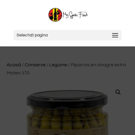
Selectați pagina
Acasă
/
Conserve
/
Legume
/ Piparras en vinagre extra
Mateo 370