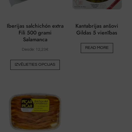
Iberijas salchichón extra
Kantabrijas anšovi
Fili 500 grami
Gildas 5 vienības
Salamanca
READ MORE
Desde:
12,23
€
Šim
IZVĒLIETIES OPCIJAS
produktam
ir
vairāki
varianti.
Variantus
var
izvēlēties
produkta
lapā