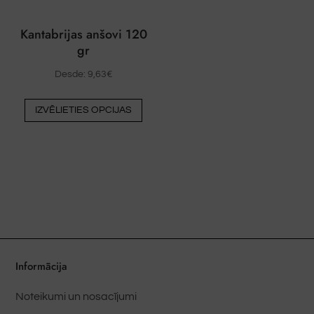
Kantabrijas anšovi 120
gr
Desde:
9,63
€
Šim
IZVĒLIETIES OPCIJAS
produktam
ir
vairāki
varianti.
Variantus
var
izvēlēties
produkta
lapā
Informācija
Noteikumi un nosacījumi