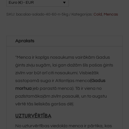
Euro (€) - EUR
SKU:
bacalao-salado-40-60-n-5kg
Kategorijas:
Cold
,
Mencas
Apraksts
"Menca ir kopīgs nosaukums vairākām Gadus
ģints zivju sugām, lai gan dažām šīs pašas ģints
zivīm var būt arī citi nosaukumi. Visbiežāk
sastopamā suga ir Atlantijas menca
(Gadus
morhua
jeb parastā menca). Tā ir viena no
pazīstamākajām zivīm pasaulē, un to augstu
vērtē tās lieliskās garšas dēļ.
UZTURVĒRTĪBA
No uzturvērtības viedokļa menca ir pārtika, kas