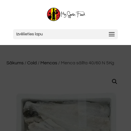
Izvēlieties lapu
Sākums
/
Cold
/
Mencas
/ Menca sālīta 40/60 N 5Kg