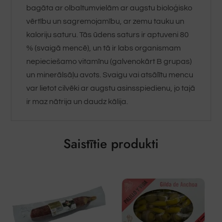
bagāta ar olbaltumvielām ar augstu bioloģisko
vērtību un sagremojamību, ar zemu tauku un
kaloriju saturu. Tās ūdens saturs ir aptuveni 80
% (svaigā mencē), un tā ir labs organismam
nepieciešamo vitamīnu (galvenokārt B grupas)
un minerālsāļu avots. Svaigu vai atsālītu mencu
var lietot cilvēki ar augstu asinsspiedienu, jo tajā
ir maz nātrija un daudz kālija.
Saistītie produkti